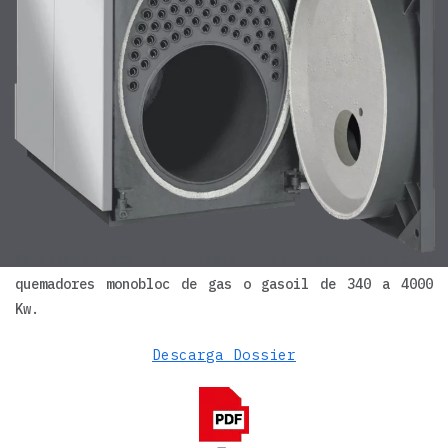
Agua
caliente
AMEX
|
TRYSAN
|
TERGUS
Caldera de acero de inversión de llama. Apta para
quemadores monobloc de gas o gasoil de 340 a 4000
Kw.
Descarga Dossier